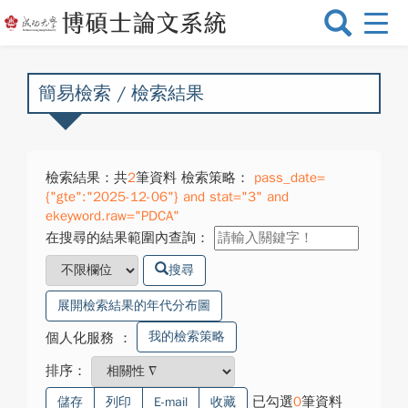
選
單
切
換
簡易檢索 / 檢索結果
檢索結果：共
2
筆資料 檢索策略：
pass_date=
{"gte":"2025-12-06"} and stat="3" and
ekeyword.raw="PDCA"
在搜尋的結果範圍內查詢：
搜尋
展開檢索結果的年代分布圖
我的檢索策略
個人化服務
：
排序：
已勾選
0
筆資料
儲存
列印
E-mail
收藏