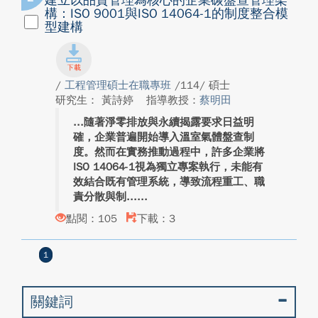
建立以品質管理為核心的企業碳盤查管理架
構：ISO 9001與ISO 14064-1的制度整合模
型建構
/
工程管理碩士在職專班
/114/ 碩士
研究生： 黃詩婷
指導教授：
​蔡明田
隨著淨零排放與永續揭露要求日益明
確，企業普遍開始導入溫室氣體盤查制
度。然而在實務推動過程中，許多企業將
ISO 14064-1視為獨立專案執行，未能有
效結合既有管理系統，導致流程重工、職
責分散與制...
點閱：105
下載：3
1
關鍵詞