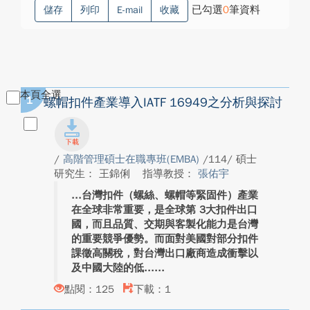
已勾選
0
筆資料
儲存
列印
E-mail
收藏
本頁全選
1
螺帽扣件產業導入IATF 16949之分析與探討
/
高階管理碩士在職專班(EMBA)
/114/ 碩士
研究生： 王錦俐
指導教授：
張佑宇
台灣扣件（螺絲、螺帽等緊固件）產業
在全球非常重要，是全球第 3大扣件出口
國，而且品質、交期與客製化能力是台灣
的重要競爭優勢。而面對美國對部分扣件
課徵高關稅，對台灣出口廠商造成衝擊以
及中國大陸的低...
點閱：125
下載：1