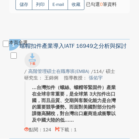
已勾選
0
筆資料
儲存
列印
E-mail
收藏
本頁全選
1
螺帽扣件產業導入IATF 16949之分析與探討
/
高階管理碩士在職專班(EMBA)
/114/ 碩士
研究生： 王錦俐
指導教授：
張佑宇
台灣扣件（螺絲、螺帽等緊固件）產業
在全球非常重要，是全球第 3大扣件出口
國，而且品質、交期與客製化能力是台灣
的重要競爭優勢。而面對美國對部分扣件
課徵高關稅，對台灣出口廠商造成衝擊以
及中國大陸的低...
點閱：124
下載：1