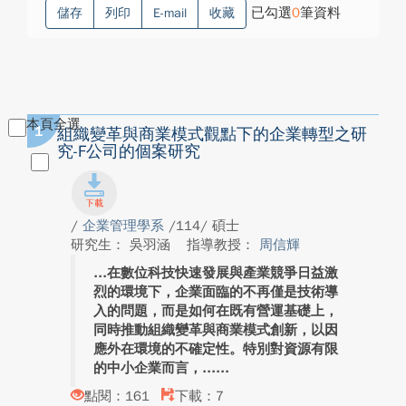
已勾選
0
筆資料
儲存
列印
E-mail
收藏
本頁全選
1
組織變革與商業模式觀點下的企業轉型之研
究-F公司的個案研究
/
企業管理學系
/114/ 碩士
研究生： 吳羽涵
指導教授：
周信輝
在數位科技快速發展與產業競爭日益激
烈的環境下，企業面臨的不再僅是技術導
入的問題，而是如何在既有營運基礎上，
同時推動組織變革與商業模式創新，以因
應外在環境的不確定性。特別對資源有限
的中小企業而言，...
點閱：161
下載：7