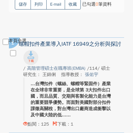
已勾選
0
筆資料
儲存
列印
E-mail
收藏
本頁全選
1
螺帽扣件產業導入IATF 16949之分析與探討
/
高階管理碩士在職專班(EMBA)
/114/ 碩士
研究生： 王錦俐
指導教授：
張佑宇
台灣扣件（螺絲、螺帽等緊固件）產業
在全球非常重要，是全球第 3大扣件出口
國，而且品質、交期與客製化能力是台灣
的重要競爭優勢。而面對美國對部分扣件
課徵高關稅，對台灣出口廠商造成衝擊以
及中國大陸的低...
點閱：125
下載：1