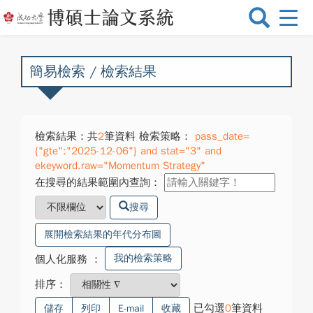
選
單
切
換
簡易檢索 / 檢索結果
檢索結果：共
2
筆資料 檢索策略：
pass_date=
{"gte":"2025-12-06"} and stat="3" and
ekeyword.raw="Momentum Strategy"
在搜尋的結果範圍內查詢：
搜尋
展開檢索結果的年代分布圖
我的檢索策略
個人化服務
：
排序：
已勾選
0
筆資料
儲存
列印
E-mail
收藏