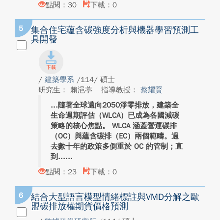
點閱：30
下載：0
5
集合住宅蘊含碳強度分析與機器學習預測工
具開發
/
建築學系
/114/ 碩士
研究生： 賴浥葶
指導教授：
蔡耀賢
隨著全球邁向2050淨零排放，建築全
生命週期評估（WLCA）已成為各國減碳
策略的核心焦點。 WLCA 涵蓋營運碳排
（OC）與蘊含碳排（EC）兩個範疇。過
去數十年的政策多側重於 OC 的管制；直
到...
點閱：23
下載：0
6
結合大型語言模型情緒標註與VMD分解之歐
盟碳排放權期貨價格預測