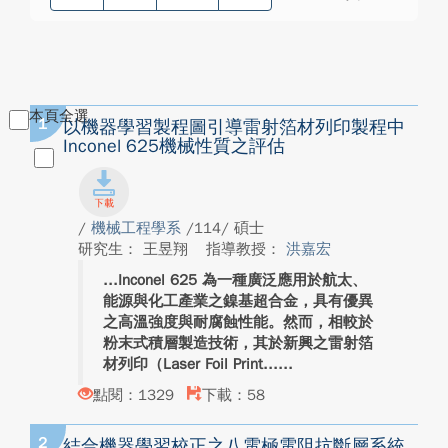
本頁全選
1
以機器學習製程圖引導雷射箔材列印製程中
Inconel 625機械性質之評估
/
機械工程學系
/114/ 碩士
研究生： 王昱翔
指導教授：
洪嘉宏
Inconel 625 為一種廣泛應用於航太、
能源與化工產業之鎳基超合金，具有優異
之高溫強度與耐腐蝕性能。然而，相較於
粉末式積層製造技術，其於新興之雷射箔
材列印（Laser Foil Print...
點閱：1329
下載：58
2
結合機器學習校正之八電極電阻抗斷層系統