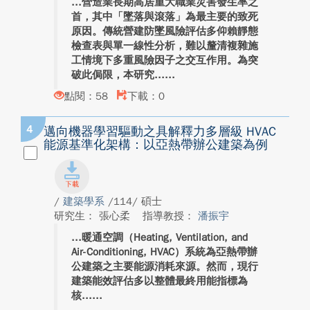
營造業長期高居重大職業災害發生率之
首，其中「墜落與滾落」為最主要的致死
原因。傳統營建防墜風險評估多仰賴靜態
檢查表與單一線性分析，難以釐清複雜施
工情境下多重風險因子之交互作用。為突
破此侷限，本研究...
點閱：58
下載：0
4
邁向機器學習驅動之具解釋力多層級 HVAC
能源基準化架構：以亞熱帶辦公建築為例
/
建築學系
/114/ 碩士
研究生： 張心柔
指導教授：
潘振宇
暖通空調（Heating, Ventilation, and
Air-Conditioning, HVAC）系統為亞熱帶辦
公建築之主要能源消耗來源。然而，現行
建築能效評估多以整體最終用能指標為
核...