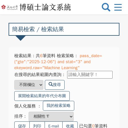
選
單
切
換
簡易檢索 / 檢索結果
檢索結果：共
6
筆資料 檢索策略：
pass_date=
{"gte":"2025-12-06"} and stat="3" and
ekeyword.raw="Machine Learning"
在搜尋的結果範圍內查詢：
搜尋
展開檢索結果的年代分布圖
我的檢索策略
個人化服務
：
排序：
已勾選
0
筆資料
儲存
列印
E-mail
收藏