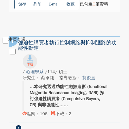
已勾選
0
筆資料
儲存
列印
E-mail
收藏
本頁全選
1
強迫性購買者執行控制網絡與抑制迴路的功
能性斷連
/
心理學系
/114/ 碩士
研究生： 蔡承翔
指導教授：
龔俊嘉
本研究透過功能性磁振造影 (functional
Magnetic Resonance Imaging, fMRI) 探
討強迫性購買者 (Compulsive Buyers,
CB) 與非強迫性...
點閱：106
下載：2
1