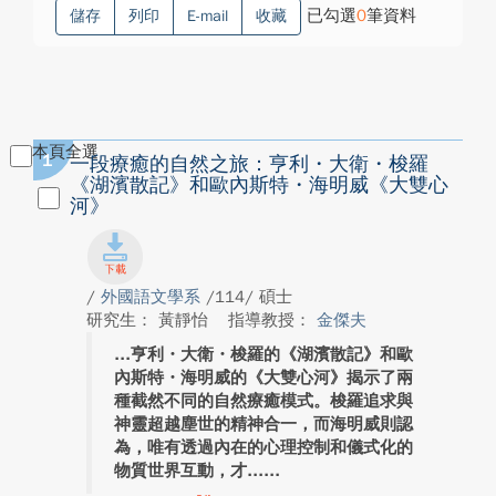
已勾選
0
筆資料
儲存
列印
E-mail
收藏
本頁全選
1
一段療癒的自然之旅：亨利・大衛・梭羅
《湖濱散記》和歐內斯特・海明威《大雙心
河》
/
外國語文學系
/114/ 碩士
研究生： 黃靜怡
指導教授：
金傑夫
亨利・大衛・梭羅的《湖濱散記》和歐
內斯特・海明威的《大雙心河》揭示了兩
種截然不同的自然療癒模式。梭羅追求與
神靈超越塵世的精神合一，而海明威則認
為，唯有透過內在的心理控制和儀式化的
物質世界互動，才...