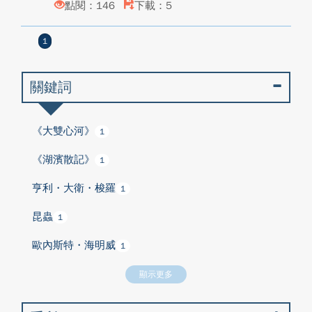
點閱：146
下載：5
1
關鍵詞
《大雙心河》
1
《湖濱散記》
1
亨利・大衛・梭羅
1
昆蟲
1
歐內斯特・海明威
1
顯示更多