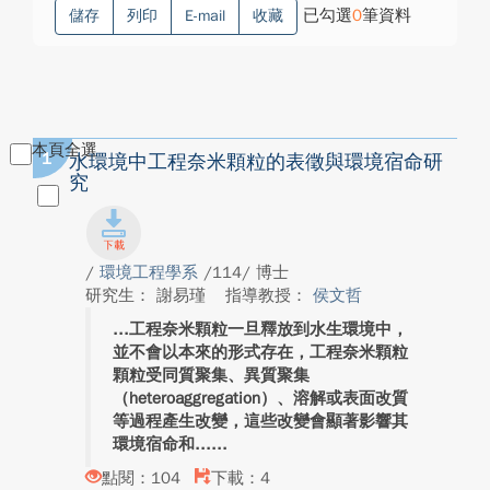
已勾選
0
筆資料
儲存
列印
E-mail
收藏
本頁全選
1
水環境中工程奈米顆粒的表徵與環境宿命研
究
/
環境工程學系
/114/ 博士
研究生： 謝易瑾
指導教授：
侯文哲
工程奈米顆粒一旦釋放到水生環境中，
並不會以本來的形式存在，工程奈米顆粒
顆粒受同質聚集、異質聚集
（heteroaggregation）、溶解或表面改質
等過程產生改變，這些改變會顯著影響其
環境宿命和...
點閱：104
下載：4