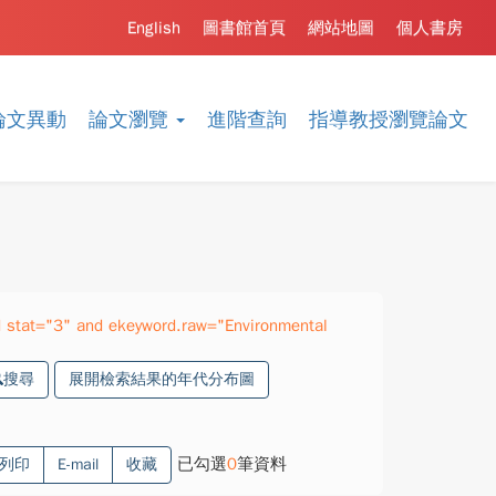
English
圖書館首頁
網站地圖
個人書房
論文異動
論文瀏覽
進階查詢
指導教授瀏覽論文
 stat="3" and ekeyword.raw="Environmental
搜尋
展開檢索結果的年代分布圖
已勾選
0
筆資料
列印
E-mail
收藏