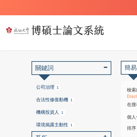
簡易
關鍵詞
公司治理
1
檢索
Disc
合法性修復動機
1
在搜
機構投資人
1
個人
環境揭露主動性
1
排序