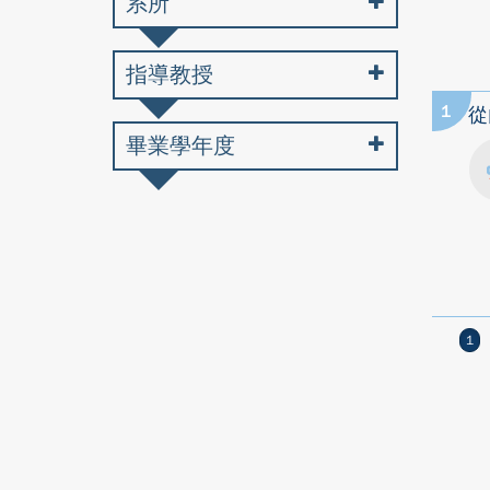
系所
指導教授
1
從
畢業學年度
1