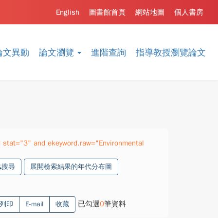
English
圖書館首頁
網站地圖
個人書房
論文異動
論文瀏覽
進階查詢
指導教授瀏覽論文
 stat="3" and ekeyword.raw="Environmental
搜尋
展開檢索結果的年代分布圖
已勾選
0
筆資料
列印
E-mail
收藏