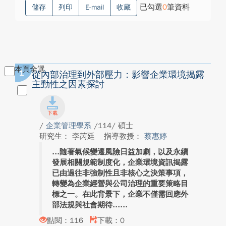
已勾選
0
筆資料
儲存
列印
E-mail
收藏
本頁全選
1
從內部治理到外部壓力：影響企業環境揭露
主動性之因素探討
/
企業管理學系
/114/ 碩士
研究生： 李苪廷
指導教授：
蔡惠婷
隨著氣候變遷風險日益加劇，以及永續
發展相關規範制度化，企業環境資訊揭露
已由過往非強制性且非核心之決策事項，
轉變為企業經營與公司治理的重要策略目
標之一。在此背景下，企業不僅需回應外
部法規與社會期待...
點閱：116
下載：0