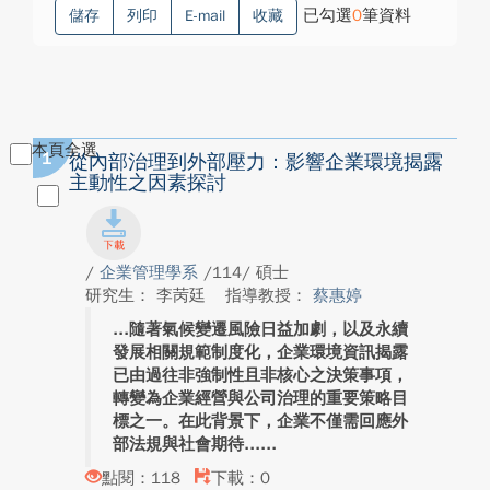
已勾選
0
筆資料
儲存
列印
E-mail
收藏
本頁全選
1
從內部治理到外部壓力：影響企業環境揭露
主動性之因素探討
/
企業管理學系
/114/ 碩士
研究生： 李苪廷
指導教授：
蔡惠婷
隨著氣候變遷風險日益加劇，以及永續
發展相關規範制度化，企業環境資訊揭露
已由過往非強制性且非核心之決策事項，
轉變為企業經營與公司治理的重要策略目
標之一。在此背景下，企業不僅需回應外
部法規與社會期待...
點閱：118
下載：0