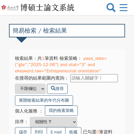
選
單
切
換
簡易檢索 / 檢索結果
檢索結果：共
1
筆資料 檢索策略：
pass_date=
{"gte":"2025-12-06"} and stat="3" and
ekeyword.raw="Entrepreneurial orientation"
在搜尋的結果範圍內查詢：
搜尋
展開檢索結果的年代分布圖
我的檢索策略
個人化服務
：
排序：
已勾選
0
筆資料
儲存
列印
E-mail
收藏