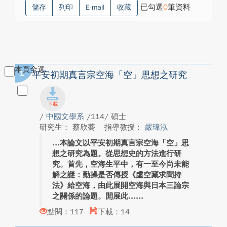
已勾選
0
筆資料
儲存
列印
E-mail
收藏
本頁全選
1
平安初期真言宗空海「空」思想之研究
/
中國文學系
/114/ 碩士
研究生： 蔡欣蕎
指導教授：
嚴瑋泓
本論文以平安初期真言宗空海「空」思
想之研究為題。從思想史的方法進行研
究。首先，空海生平中，有一至今尚未能
解之謎：勤操是否傳授《虛空藏求聞持
法》給空海，由此展開空海與日本三論宗
之關係的論題。開展此...
點閱：117
下載：14