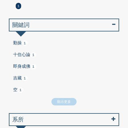
1
關鍵詞
勤操
1
十住心論
1
即身成佛
1
吉藏
1
空
1
顯示更多
系所