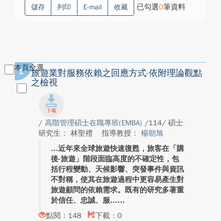
已勾選
0
筆資料
儲存
列印
E-mail
收藏
本頁全選
1
旅遊業對服務依賴之回應方式-依附理論觀點
之檢視
/
高階管理碩士在職專班(EMBA)
/114/ 碩士
研究生： 林聖禮
指導教授：
楊朝旭
近年來全球旅遊快速復甦，旅客在「購
後-旅遊」階段面臨高度的不確定性，包
括行程變動、天候影響、突發事件與資訊
不對稱，使其在旅遊過程中更容易產生對
旅遊顧問的依賴需求。既有的研究多著重
於信任、忠誠、服...
點閱：148
下載：0