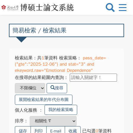
選
單
切
換
簡易檢索 / 檢索結果
檢索結果：共
1
筆資料 檢索策略：
pass_date=
{"gte":"2025-12-06"} and stat="3" and
ekeyword.raw="Emotional Dependence"
在搜尋的結果範圍內查詢：
搜尋
展開檢索結果的年代分布圖
我的檢索策略
個人化服務
：
排序：
已勾選
0
筆資料
儲存
列印
E-mail
收藏