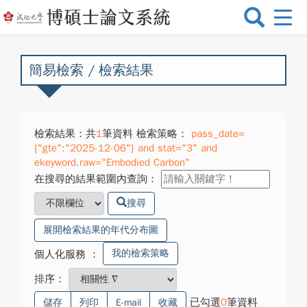
選
單
切
換
簡易檢索 / 檢索結果
檢索結果：共
1
筆資料 檢索策略：
pass_date=
{"gte":"2025-12-06"} and stat="3" and
ekeyword.raw="Embodied Carbon"
在搜尋的結果範圍內查詢：
搜尋
展開檢索結果的年代分布圖
我的檢索策略
個人化服務
：
排序：
已勾選
0
筆資料
儲存
列印
E-mail
收藏