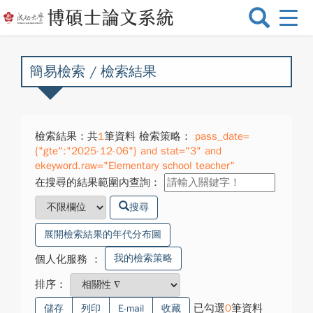
選
單
切
換
簡易檢索 / 檢索結果
檢索結果：共
1
筆資料 檢索策略：
pass_date=
{"gte":"2025-12-06"} and stat="3" and
ekeyword.raw="Elementary school teacher"
在搜尋的結果範圍內查詢：
搜尋
展開檢索結果的年代分布圖
我的檢索策略
個人化服務
：
排序：
已勾選
0
筆資料
儲存
列印
E-mail
收藏