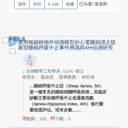
已勾選
0
筆資料
儲存
列印
E-mail
收藏
本頁全選
1
應用無錨框物件偵測模型於心電圖頻譜之阻
塞型睡眠呼吸中止事件辨識與AHI估測研究
/
生物醫學工程學系
/114/ 碩士
研究生： 藍如意
指導教授：
林哲偉
睡眠呼吸中止症（Sleep Apnea, SA）
是一種常見的睡眠相關呼吸疾病，其臨床
診斷主要依賴呼吸中止低通氣指數
（Apnea–Hypopnea Index, AHI）進行嚴
重程度評估。現有多數...
點閱：191
下載：2