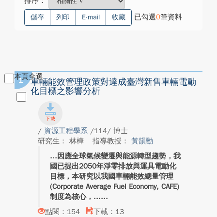
排序：
已勾選
0
筆資料
儲存
列印
E-mail
收藏
本頁全選
1
車輛能效管理政策對達成臺灣新售車輛電動
化目標之影響分析
/
資源工程學系
/114/ 博士
研究生： 林樺
指導教授：
黃韻勳
因應全球氣候變遷與能源轉型趨勢，我
國已提出2050年淨零排放與運具電動化
目標，本研究以我國車輛能效總量管理
(Corporate Average Fuel Economy, CAFE)
制度為核心，...
點閱：154
下載：13