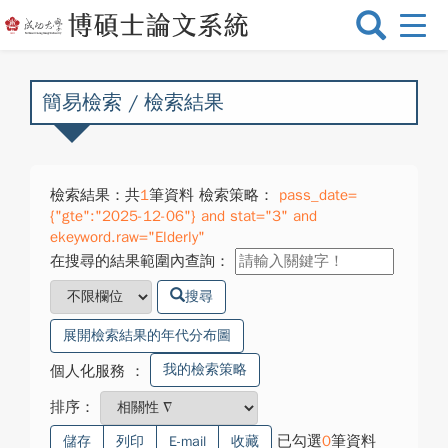
選
單
切
換
簡易檢索 / 檢索結果
檢索結果：共
1
筆資料 檢索策略：
pass_date=
{"gte":"2025-12-06"} and stat="3" and
ekeyword.raw="Elderly"
在搜尋的結果範圍內查詢：
搜尋
展開檢索結果的年代分布圖
我的檢索策略
個人化服務
：
排序：
已勾選
0
筆資料
儲存
列印
E-mail
收藏