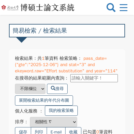
選
單
切
換
簡易檢索 / 檢索結果
檢索結果：共
1
筆資料 檢索策略：
pass_date=
{"gte":"2025-12-06"} and stat="3" and
ekeyword.raw="Effort substitution" and year="114"
在搜尋的結果範圍內查詢：
搜尋
展開檢索結果的年代分布圖
我的檢索策略
個人化服務
：
排序：
已勾選
0
筆資料
儲存
列印
E-mail
收藏