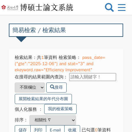
選
單
切
換
簡易檢索 / 檢索結果
檢索結果：共
1
筆資料 檢索策略：
pass_date=
{"gte":"2025-12-06"} and stat="3" and
ekeyword.raw="Efficiency Improvement"
在搜尋的結果範圍內查詢：
搜尋
展開檢索結果的年代分布圖
我的檢索策略
個人化服務
：
排序：
已勾選
0
筆資料
儲存
列印
E-mail
收藏