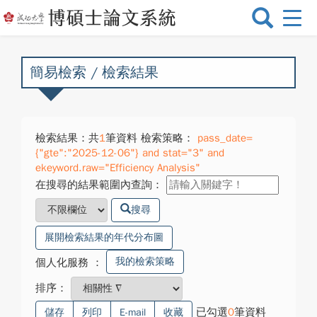
選
單
切
換
簡易檢索 / 檢索結果
檢索結果：共
1
筆資料 檢索策略：
pass_date=
{"gte":"2025-12-06"} and stat="3" and
ekeyword.raw="Efficiency Analysis"
在搜尋的結果範圍內查詢：
搜尋
展開檢索結果的年代分布圖
我的檢索策略
個人化服務
：
排序：
已勾選
0
筆資料
儲存
列印
E-mail
收藏