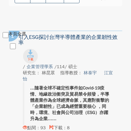
本頁全選
1
引入ESG探討台灣半導體產業的企業韌性效
率
/
企業管理學系
/114/ 碩士
研究生： 林昆眾
指導教授：
林泰宇
江宣
怡
隨著全球不確定性事件如Covid-19疫
情、地緣政治衝突及貿易禁令頻發，半導
體產業作為全球經濟命脈，其應對衝擊的
「企業韌性」已成為經營重要核心 ，同
時，環境、社會與公司治理（ESG）亦躍
升為企業...
點閱：93
下載：8