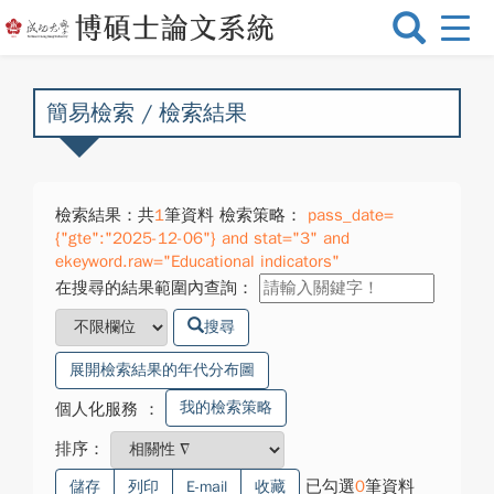
選
單
切
換
簡易檢索 / 檢索結果
檢索結果：共
1
筆資料 檢索策略：
pass_date=
{"gte":"2025-12-06"} and stat="3" and
ekeyword.raw="Educational indicators"
在搜尋的結果範圍內查詢：
搜尋
展開檢索結果的年代分布圖
我的檢索策略
個人化服務
：
排序：
已勾選
0
筆資料
儲存
列印
E-mail
收藏