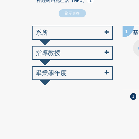
神經網路處理器（NPU）
1
顯示更多
系所
1
基
指導教授
畢業學年度
1