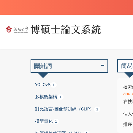
簡易
關鍵詞
YOLOv8
1
檢索
and 
多模態架構
1
在搜
對比語言-圖像預訓練（CLIP）
1
個人
模型量化
1
排序