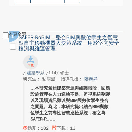
本頁全選
1
SAFER-RoBIM：整合BIM與數位孿生之智慧
型自主移動機器人決策系統—用於室內安全
檢測與維運管理
/
建築學系
/114/ 碩士
研究生： 粘淯涵
指導教授：
鄭泰昇
本研究聚焦建築營運與維護階段，回應
設施管理在人力巡檢不足、監視系統割裂
以及現場資訊難以與BIM與數位孿生整合
之問題。為此，本研究提出結合BIM與數
位孿生之前導性智慧巡檢系統，稱之為
SAFER-R...
點閱：182
下載：13