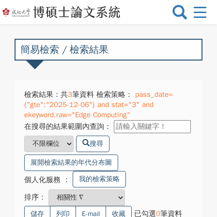
選
單
切
換
簡易檢索 / 檢索結果
檢索結果：共
3
筆資料 檢索策略：
pass_date=
{"gte":"2025-12-06"} and stat="3" and
ekeyword.raw="Edge Computing"
在搜尋的結果範圍內查詢：
搜尋
展開檢索結果的年代分布圖
我的檢索策略
個人化服務
：
排序：
已勾選
0
筆資料
儲存
列印
E-mail
收藏