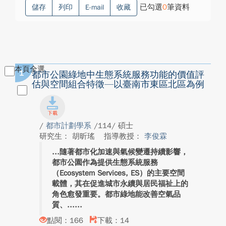
已勾選
0
筆資料
儲存
列印
E-mail
收藏
本頁全選
1
都市公園綠地中生態系統服務功能的價值評
估與空間組合特徵—以臺南市東區北區為例
/
都市計劃學系
/114/ 碩士
研究生： 胡昕瑤
指導教授：
李俊霖
隨著都市化加速與氣候變遷持續影響，
都市公園作為提供生態系統服務
（Ecosystem Services, ES）的主要空間
載體，其在促進城市永續與居民福祉上的
角色愈發重要。都市綠地能改善空氣品
質、...
點閱：166
下載：14