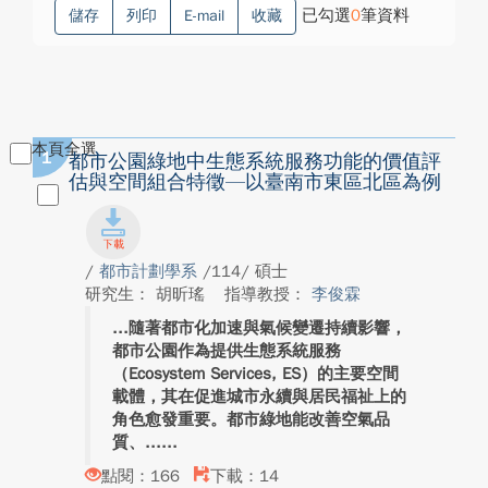
已勾選
0
筆資料
儲存
列印
E-mail
收藏
本頁全選
1
都市公園綠地中生態系統服務功能的價值評
估與空間組合特徵—以臺南市東區北區為例
/
都市計劃學系
/114/ 碩士
研究生： 胡昕瑤
指導教授：
李俊霖
隨著都市化加速與氣候變遷持續影響，
都市公園作為提供生態系統服務
（Ecosystem Services, ES）的主要空間
載體，其在促進城市永續與居民福祉上的
角色愈發重要。都市綠地能改善空氣品
質、...
點閱：166
下載：14