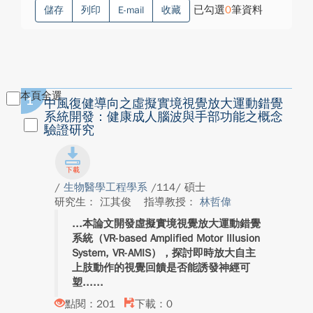
已勾選
0
筆資料
儲存
列印
E-mail
收藏
本頁全選
1
中風復健導向之虛擬實境視覺放大運動錯覺
系統開發：健康成人腦波與手部功能之概念
驗證研究
/
生物醫學工程學系
/114/ 碩士
研究生： 江其俊
指導教授：
林哲偉
本論文開發虛擬實境視覺放大運動錯覺
系統（VR-based Amplified Motor Illusion
System, VR-AMIS），探討即時放大自主
上肢動作的視覺回饋是否能誘發神經可
塑...
點閱：201
下載：0