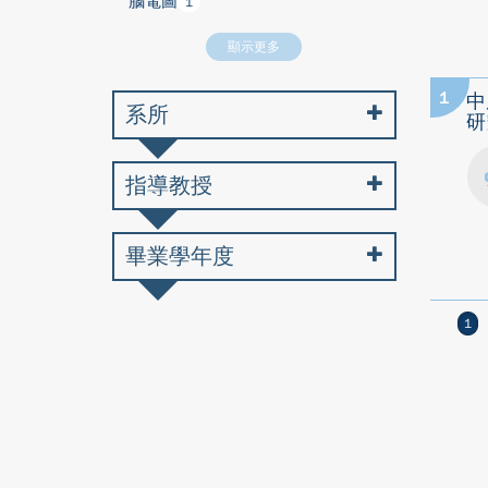
腦電圖
1
顯示更多
1
中
系所
研
指導教授
畢業學年度
1