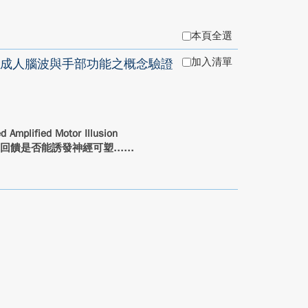
本頁全選
加入清單
成人腦波與手部功能之概念驗證
ied Motor Illusion
視覺回饋是否能誘發神經可塑...