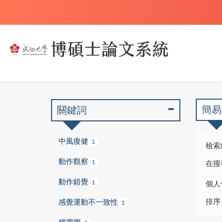
簡易
關鍵詞
中風復健
1
檢索
動作觀察
1
在搜
動作錯覺
1
個人
排序
感覺運動不一致性
1