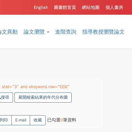
English
圖書館首頁
網站地圖
個人書房
論文異動
論文瀏覽
進階查詢
指導教授瀏覽論文
 stat="3" and ekeyword.raw="EEG"
搜尋
展開檢索結果的年代分布圖
已勾選
0
筆資料
列印
E-mail
收藏