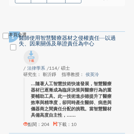
本頁全選
1
醫師使用智慧醫療器材之侵權責任—以過
失、因果關係及舉證責任為中心
/
法律學系
/114/ 碩士
研究生： 靳沂錚
指導教授：
侯英泠
隨著人工智慧技術快速發展，智慧醫療
器材已逐漸成為臨床決策與醫療行為的重
要輔助工具。此一技術進步雖提升了醫療
效率與精準度，卻同時產生醫師、病患與
儀器商之間責任分配的挑戰。當智慧醫材
具備高度自主性，...
點閱：204
下載：10