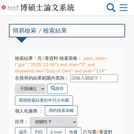
選
單
切
換
簡易檢索 / 檢索結果
檢索結果：共
1
筆資料 檢索策略：
pass_date=
{"gte":"2025-12-06"} and stat="3" and
ekeyword.raw="Duty of Care" and year="114"
在搜尋的結果範圍內查詢：
搜尋
展開檢索結果的年代分布圖
我的檢索策略
個人化服務
：
排序：
已勾選
0
筆資料
儲存
列印
E-mail
收藏