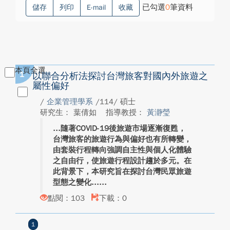
已勾選
0
筆資料
儲存
列印
E-mail
收藏
本頁全選
1
以聯合分析法探討台灣旅客對國內外旅遊之
屬性偏好
/
企業管理學系
/114/ 碩士
研究生： 葉倩如
指導教授：
黃瀞瑩
隨著COVID-19後旅遊市場逐漸復甦，
台灣旅客的旅遊行為與偏好也有所轉變，
由套裝行程轉向強調自主性與個人化體驗
之自由行，使旅遊行程設計趨於多元。在
此背景下，本研究旨在探討台灣民眾旅遊
型態之變化...
點閱：103
下載：0
1