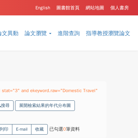
English
圖書館首頁
網站地圖
個人書房
論文異動
論文瀏覽
進階查詢
指導教授瀏覽論文
 stat="3" and ekeyword.raw="Domestic Travel"
搜尋
展開檢索結果的年代分布圖
已勾選
0
筆資料
列印
E-mail
收藏