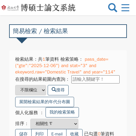
選
單
切
換
簡易檢索 / 檢索結果
檢索結果：共
1
筆資料 檢索策略：
pass_date=
{"gte":"2025-12-06"} and stat="3" and
ekeyword.raw="Domestic Travel" and year="114"
在搜尋的結果範圍內查詢：
搜尋
展開檢索結果的年代分布圖
我的檢索策略
個人化服務
：
排序：
已勾選
0
筆資料
儲存
列印
E-mail
收藏