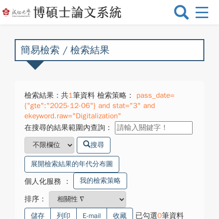
選
單
切
換
簡易檢索 / 檢索結果
檢索結果：共
1
筆資料 檢索策略：
pass_date=
{"gte":"2025-12-06"} and stat="3" and
ekeyword.raw="Digitalization"
在搜尋的結果範圍內查詢：
搜尋
展開檢索結果的年代分布圖
我的檢索策略
個人化服務
：
排序：
已勾選
0
筆資料
儲存
列印
E-mail
收藏