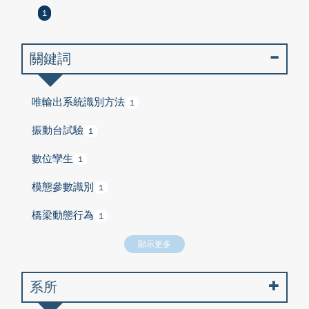
1
關鍵詞
唯輸出系統識別方法
1
振動台試驗
1
數位孿生
1
模態參數識別
1
橋梁動態行為
1
顯示更多
系所