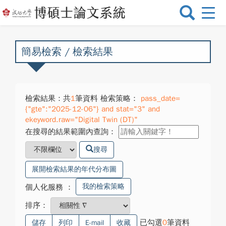
選
單
切
換
簡易檢索 / 檢索結果
檢索結果：共
1
筆資料 檢索策略：
pass_date=
{"gte":"2025-12-06"} and stat="3" and
ekeyword.raw="Digital Twin (DT)"
在搜尋的結果範圍內查詢：
搜尋
展開檢索結果的年代分布圖
我的檢索策略
個人化服務
：
排序：
已勾選
0
筆資料
儲存
列印
E-mail
收藏