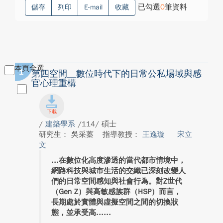
已勾選
0
筆資料
儲存
列印
E-mail
收藏
本頁全選
1
第四空間__數位時代下的日常公私場域與感
官心理重構
/
建築學系
/114/ 碩士
研究生： 吳采蓁
指導教授：
王逸璇
宋立
文
在數位化高度滲透的當代都市情境中，
網路科技與城市生活的交織已深刻改變人
們的日常空間感知與社會行為。對Z世代
（Gen Z）與高敏感族群（HSP）而言，
長期處於實體與虛擬空間之間的切換狀
態，並承受高...