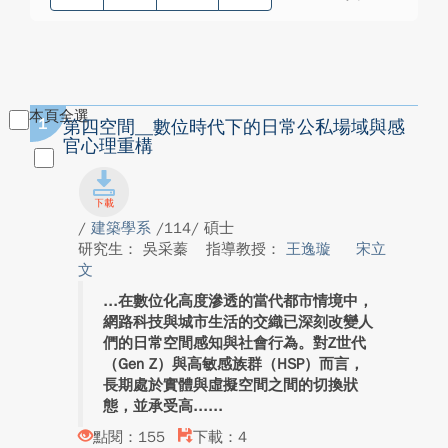
本頁全選
1
第四空間__數位時代下的日常公私場域與感
官心理重構
/
建築學系
/114/ 碩士
研究生： 吳采蓁
指導教授：
王逸璇
宋立
文
在數位化高度滲透的當代都市情境中，
網路科技與城市生活的交織已深刻改變人
們的日常空間感知與社會行為。對Z世代
（Gen Z）與高敏感族群（HSP）而言，
長期處於實體與虛擬空間之間的切換狀
態，並承受高...
點閱：155
下載：4