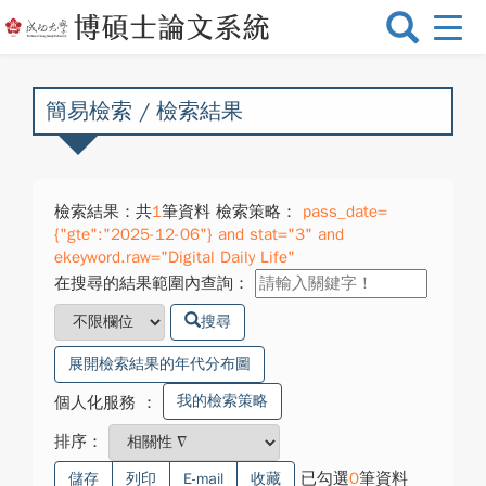
選
單
切
換
簡易檢索 / 檢索結果
檢索結果：共
1
筆資料 檢索策略：
pass_date=
{"gte":"2025-12-06"} and stat="3" and
ekeyword.raw="Digital Daily Life"
在搜尋的結果範圍內查詢：
搜尋
展開檢索結果的年代分布圖
我的檢索策略
個人化服務
：
排序：
已勾選
0
筆資料
儲存
列印
E-mail
收藏