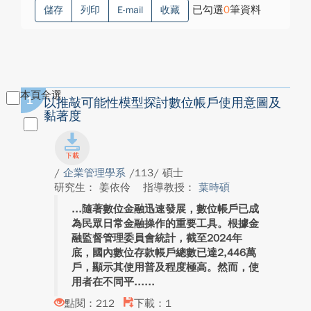
已勾選
0
筆資料
儲存
列印
E-mail
收藏
本頁全選
1
以推敲可能性模型探討數位帳戶使用意圖及
黏著度
/
企業管理學系
/113/ 碩士
研究生： 姜依伶
指導教授：
葉時碩
隨著數位金融迅速發展，數位帳戶已成
為民眾日常金融操作的重要工具。根據金
融監督管理委員會統計，截至2024年
底，國內數位存款帳戶總數已達2,446萬
戶，顯示其使用普及程度極高。然而，使
用者在不同平...
點閱：212
下載：1