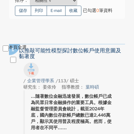
排序：
已勾選
0
筆資料
儲存
列印
E-mail
收藏
本頁全選
1
以推敲可能性模型探討數位帳戶使用意圖及
黏著度
/
企業管理學系
/113/ 碩士
研究生： 姜依伶
指導教授：
葉時碩
隨著數位金融迅速發展，數位帳戶已成
為民眾日常金融操作的重要工具。根據金
融監督管理委員會統計，截至2024年
底，國內數位存款帳戶總數已達2,446萬
戶，顯示其使用普及程度極高。然而，使
用者在不同平...