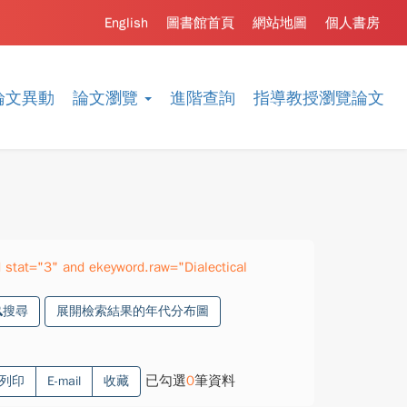
English
圖書館首頁
網站地圖
個人書房
論文異動
論文瀏覽
進階查詢
指導教授瀏覽論文
stat="3" and ekeyword.raw="Dialectical
搜尋
展開檢索結果的年代分布圖
已勾選
0
筆資料
列印
E-mail
收藏