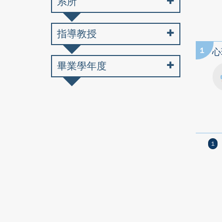
系所
指導教授
1
心
畢業學年度
1