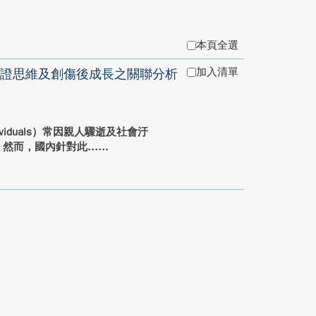
本頁全選
加入清單
證思維及創傷後成長之關聯分析
dividuals）常因親人驟逝及社會汙
），然而，國內針對此...