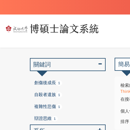
簡易
關鍵詞
創傷後成長
1
檢索
Thin
自殺者遺族
1
在搜
複雜性悲傷
1
個人
辯證思維
1
排序