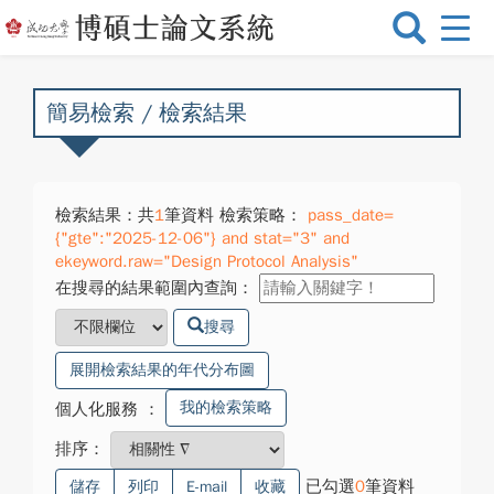
選
單
切
換
簡易檢索 / 檢索結果
檢索結果：共
1
筆資料 檢索策略：
pass_date=
{"gte":"2025-12-06"} and stat="3" and
ekeyword.raw="Design Protocol Analysis"
在搜尋的結果範圍內查詢：
搜尋
展開檢索結果的年代分布圖
我的檢索策略
個人化服務
：
排序：
已勾選
0
筆資料
儲存
列印
E-mail
收藏