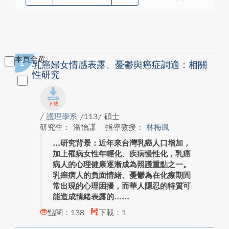
本頁全選
1
乳癌婦女情感表露、憂鬱與癌症調適：相關
性研究
/
護理學系
/113/ 碩士
研究生： 潘怡謙
指導教授：
林梅鳳
研究背景：近年來台灣乳癌人口增加，
加上罹病女性年輕化、疾病慢性化，乳癌
病人的心理健康逐漸成為照護重點之一。
乳癌病人的負面情緒、憂鬱為在化療期間
常出現的心理困擾，而華人隱忍的特質可
能造成情緒表露的...
點閱：138
下載：1