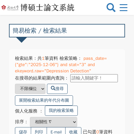
選
單
切
換
簡易檢索 / 檢索結果
檢索結果：共
1
筆資料 檢索策略：
pass_date=
{"gte":"2025-12-06"} and stat="3" and
ekeyword.raw="Depression Detection"
在搜尋的結果範圍內查詢：
搜尋
展開檢索結果的年代分布圖
我的檢索策略
個人化服務
：
排序：
已勾選
0
筆資料
儲存
列印
E-mail
收藏