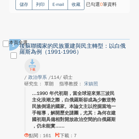
已勾選
0
筆資料
儲存
列印
E-mail
收藏
本頁全選
1
後蘇聯國家的民族重建與民主轉型：以白俄
羅斯為例（1991-1996）
/
政治學系
/114/ 碩士
研究生： 覃朗
指導教授：
宋鎮照
1990 年代初期，當全球迎來第三波民
主化浪潮之際，白俄羅斯卻成為少數逆勢
民族倒退的國家。本論文主以挖掘當地一
手報導，解開歷史謎團，尤其：為何在建
國初期具備相對開放政治空間的白俄羅斯
，仍未能實...
點閱：161
下載：7