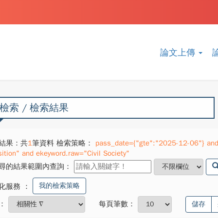
論文上傳
檢索 / 檢索結果
結果：共
1
筆資料 檢索策略：
pass_date={"gte":"2025-12-06"} and
sition" and ekeyword.raw="Civil Society"
尋的結果範圍內查詢：
我的檢索策略
化服務
：
：
每頁筆數：
儲存