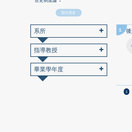
歷史制度論
1
顯示更多
系所
1
後
指導教授
畢業學年度
1