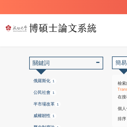
簡易
關鍵詞
俄羅斯化
1
檢索
Tran
公民社會
1
在搜
半市場改革
1
個人
威權韌性
1
排序