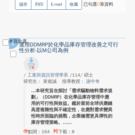
已勾選
0
筆資料
儲存
列印
E-mail
收藏
本頁全選
1
運用DDMRP於化學品庫存管理改善之可行
性分析-以M公司為例
/
工業與資訊管理學系
/114/ 碩士
研究生： 黃俊誠
指導教授：
謝中奇
本研究旨在探討「需求驅動物料需求規
劃」（DDMRP）在化學品庫存管理中應
用的可行性與效益。鑑於當前全球供應鏈
高度複雜性與不確定性，在應對需求變異
性時所面臨的挑戰，企業極需更具彈性的
庫存管理策略。...
點閱：164
下載：8