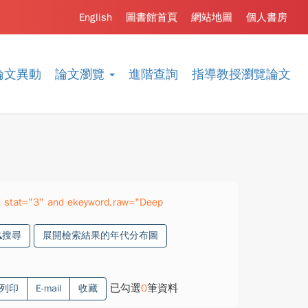
English
圖書館首頁
網站地圖
個人書房
論文異動
論文瀏覽
進階查詢
指導教授瀏覽論文
 stat="3" and ekeyword.raw="Deep
搜尋
展開檢索結果的年代分布圖
已勾選
0
筆資料
列印
E-mail
收藏