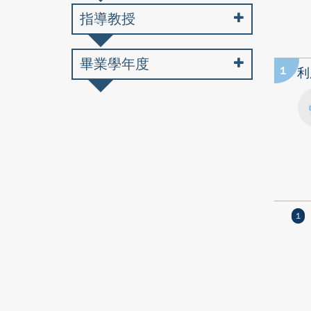
指導教授
畢業學年度
1
利
1