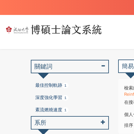
簡易
關鍵詞
最佳控制軌跡
1
檢索
Rein
深度強化學習
1
在搜
紊流燃燒速度
1
個人
系所
排序